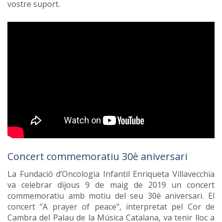
vostre suport.
Concert commemoratiu 30è aniversari
La Fundació d’Oncologia Infantil Enriqueta Villavecchia
va celebrar dijous 9 de maig de 2019 un concert
commemoratiu amb motiu del seu 30è aniversari. El
concert "A prayer of peace", interpretat pel Cor de
Cambra del Palau de la Música Catalana, va tenir lloc a