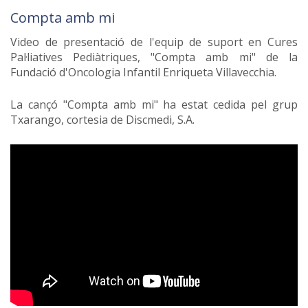
Compta amb mi
Video de presentació de l'equip de suport en Cures
Pal·liatives Pediàtriques, "Compta amb mi" de la
Fundació d'Oncologia Infantil Enriqueta Villavecchia.
La cançó "Compta amb mi" ha estat cedida pel grup
Txarango, cortesia de Discmedi, S.A.