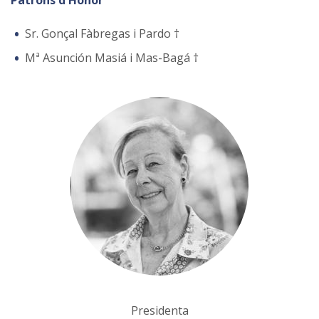
Patrons d'Honor
Sr. Gonçal Fàbregas i Pardo †
Mª Asunción Masiá i Mas-Bagá †
Presidenta