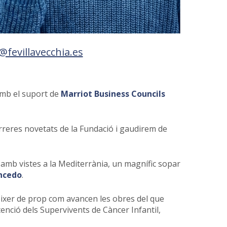
@fevillavecchia.es
mb el suport de
Marriot Business Councils
rreres novetats de la Fundació i gaudirem de
 amb vistes a la Mediterrània, un magnífic sopar
ncedo
.
nèixer de prop com avancen les obres del que
tenció dels Supervivents de Càncer Infantil,