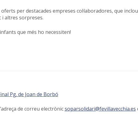
oferts per destacades empreses col·laboradores, que inclourà
i altres sorpreses.
 infants que més ho necessiten!
Final Pg. de Joan de Borbó
 l’adreça de correu electrònic
soparsolidari@fevillavecchia.es