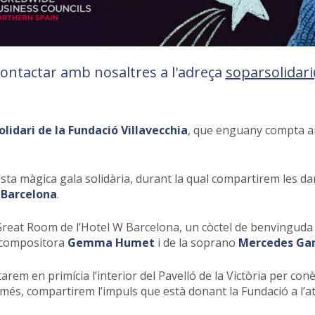
ontactar amb nosaltres a l'adreça
soparsolidari
olidari de la Fundació Villavecchia
, que enguany compta a
ta màgica gala solidària, durant la qual compartirem les da
Barcelona
.
 Great Room de l’Hotel W Barcelona, un còctel de benvinguda
 i compositora
Gemma Humet
i de la soprano
Mercedes Ga
arem en primícia l’interior del Pavelló de la Victòria per co
A més, compartirem l’impuls que està donant la Fundació a l’a