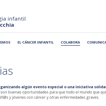
ia infantil
ecchia
CEMOS
EL CÁNCER INFANTIL
COLABORA
COMUNIC
ias
ganizando algún evento especial o una iniciativa solidar
s... son buenas oportunidades para que todo el mundo que qu
niñ@s y jóvenes con cáncer y otras enfermedades graves.